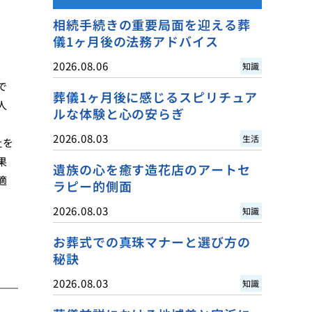
相続手続きの重要局面を迎える葬
儀1ヶ月後の法務アドバイス
2026.08.06
知識
で
葬儀1ヶ月後に感じるスピリチュア
人
ルな体験と心の安らぎ
2026.08.03
生活
社を
果
遺族の心を癒す造花店のアートセ
適
ラピー的側面
2026.08.03
知識
お葬式での真珠マナーと選び方の
秘訣
2026.08.03
知識