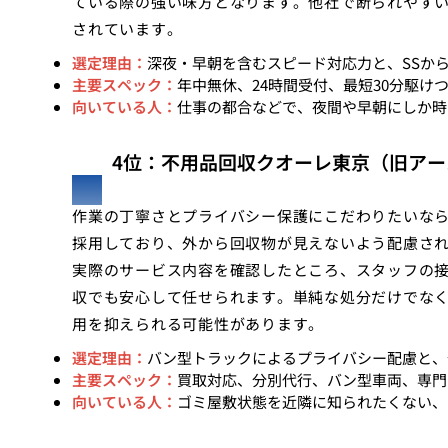
ている際の強い味方となります。他社で断られやす
されています。
選定理由：
深夜・早朝を含むスピード対応力と、SSか
主要スペック：
年中無休、24時間受付、最短30分駆け
向いている人：
仕事の都合などで、夜間や早朝にしか時
4位：不用品回収クオーレ東京（旧アー
作業の丁寧さとプライバシー保護にこだわりたいな
採用しており、外から回収物が見えないよう配慮さ
実際のサービス内容を確認したところ、スタッフの
収でも安心して任せられます。単純な処分だけでな
用を抑えられる可能性があります。
選定理由：
バン型トラックによるプライバシー配慮と、
主要スペック：
買取対応、分別代行、バン型車両、専門
向いている人：
ゴミ屋敷状態を近隣に知られたくない、