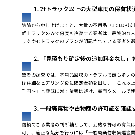
1. 2tトラック以上の大型車両の保有
結論から申し上げますと、大量の不用品（1.5LDK
軽トラックのみで何度も往復する業者は、最終的な人
ックや4tトラックのプランが明記されている業者を
2. 「見積もり確定後の追加料金なし」
筆者の調査では、不用品回収のトラブルで最も多い
は詳細なヒアリング後に確定金額を出し、「これ以
千円〜」と曖昧に濁す業者は避け、書面やメールで
3. 一般廃棄物や古物商の許可証を確認
信頼できる業者の判断軸として、公的な許可の有無
可」、適正な処分を行うには「一般廃棄物収集運搬