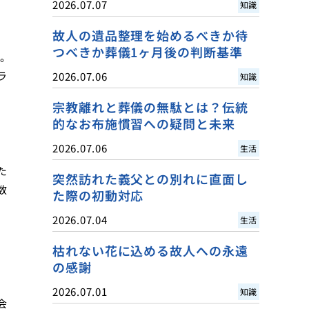
2026.07.07
知識
故人の遺品整理を始めるべきか待
つべきか葬儀1ヶ月後の判断基準
す。
ラ
2026.07.06
知識
宗教離れと葬儀の無駄とは？伝統
的なお布施慣習への疑問と未来
2026.07.06
生活
た
突然訪れた義父との別れに直面し
数
た際の初動対応
2026.07.04
生活
枯れない花に込める故人への永遠
の感謝
2026.07.01
知識
会