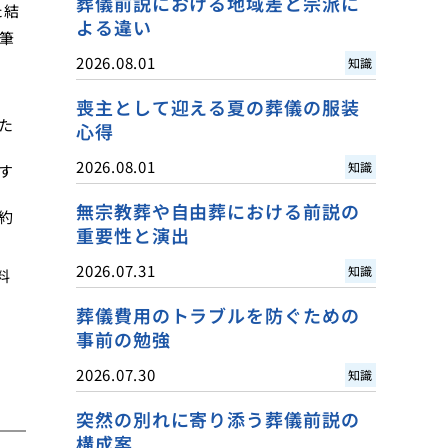
葬儀前説における地域差と宗派に
た結
よる違い
筆
2026.08.01
知識
喪主として迎える夏の葬儀の服装
た
心得
2026.08.01
知識
す
無宗教葬や自由葬における前説の
約
重要性と演出
2026.07.31
知識
料
葬儀費用のトラブルを防ぐための
事前の勉強
2026.07.30
知識
突然の別れに寄り添う葬儀前説の
構成案