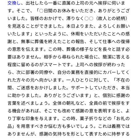
交換し
、出社したら一番に直属の上司の元へ挨拶に伺いま
す。そこで、「〇日間のお休みをいただき、ありがとうござ
いました。皆様のおかげで、滞りなく〇〇（故人との続柄）
を見送ることができました。本日よりまた、よろしくお願い
いたします」といったように、休暇をいただいたことへの感
謝と、無事に葬儀を終えたことの報告、そして仕事への復帰
の意思を伝えます。この時、葬儀の様子などを長々と話す必
要はありません。相手から尋ねられた場合に、簡潔に答える
程度に留めるのがスマートです。上司への挨拶が終わった
ら、次に部署の同僚や、自分の業務を直接的にカバーしてく
れた方々の元へ向かいます。一人ひとりに対して、「不在の
間、ご迷惑をおかけしました。サポートしていただき、本当
に助かりました。ありがとうございます」と、個別に感謝の
言葉を述べましょう。全体の朝礼など、全員の前で挨拶をす
る機会があれば、そこでも改めて感謝の意を表明すると、よ
り丁寧な印象を与えます。この時、菓子折りなどの「お礼の
品」を用意すべきか悩む方も多いでしょう。これは義務では
ありませんが、感謝の気持ちを形として表すために持参する