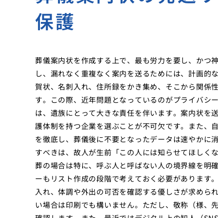
保護
葬儀案内状を作成する上で、最も労力を要し、かつ
し、漏れなく重複なく案内を送るためには、計画的
賀状、名刺入れ、住所録をかき集め、そこから関係
す。この際、近年問題となっているのがプライバシ
は、遺族にとって大きな責任を伴います。案内状を
護体制を持つ企業を選ぶことが不可欠です。また、自
を徹底し、葬儀後に不要となったデータは速やかに
すべきは、故人が生前「この人には知らせてほしく
葬の場合は特に、呼ぶ人と呼ばない人の境界線を明
ーもリスト作成の段階で考えておく必要があります
入れ、体調や外出の可否を確認する優しさが求めら
い場合は印刷でも構いません。ただし、敬称（様、
確認します。また、最近ではデジタル上の知人（SN