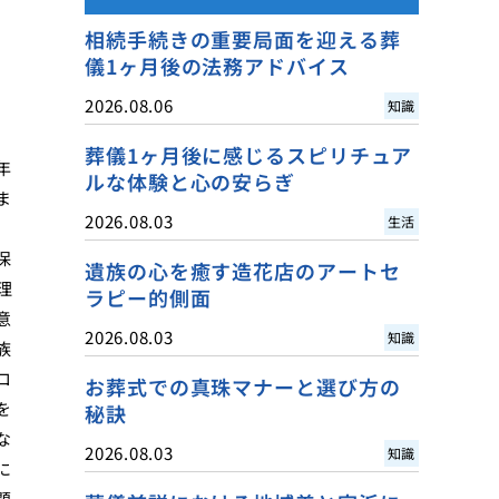
相続手続きの重要局面を迎える葬
儀1ヶ月後の法務アドバイス
2026.08.06
知識
葬儀1ヶ月後に感じるスピリチュア
年
ルな体験と心の安らぎ
ま
2026.08.03
生活
保
遺族の心を癒す造花店のアートセ
理
ラピー的側面
意
2026.08.03
知識
族
ロ
お葬式での真珠マナーと選び方の
を
秘訣
な
2026.08.03
知識
に
題