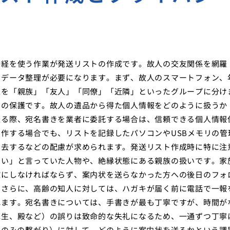
神経を使う作業が発送リストの作成です。故人の交友関係を網羅
なデータ整理が必要になります。まず、故人のスマートフォン、
性を「親族」「友人」「同僚」「近隣」といったグループに分け
ーの保護です。故人の遺品から得た個人情報をどのように扱うか
送る際、宛名書きを業者に委託する場合は、信頼できる個人情報
作する場合でも、リストを記録したパソコンやUSBメモリの管
消去するなどの配慮が求められます。発送リスト作成時に特に注
ない」と言っていた人物や、絶縁状態にある親族の扱いです。家
確にしなければならず、案内状を送らなかった方への後日のフォ
。さらに、高齢の知人に対しては、ハガキが届く前に電話で一報
れます。宛名書きについては、手書きが最も丁寧ですが、時間が
先生、殿など）の誤りは致命的な失礼になるため、一通ずつ丁寧
Sのみの繋がり）に対して、どのように案内状を送るかという課