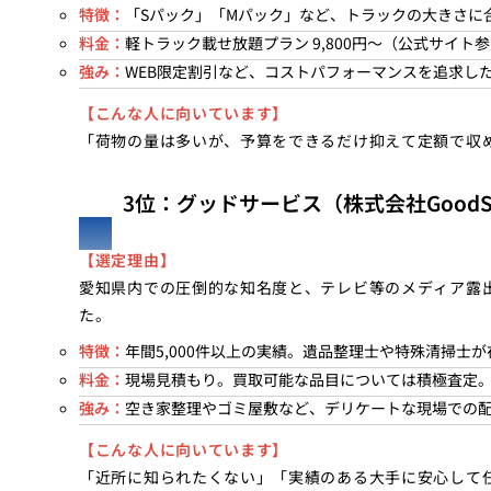
特徴：
「Sパック」「Mパック」など、トラックの大きさに
料金：
軽トラック載せ放題プラン 9,800円〜（公式サイト
強み：
WEB限定割引など、コストパフォーマンスを追求し
【こんな人に向いています】
「荷物の量は多いが、予算をできるだけ抑えて定額で収
3位：グッドサービス（株式会社GoodSe
【選定理由】
愛知県内での圧倒的な知名度と、テレビ等のメディア露
た。
特徴：
年間5,000件以上の実績。遺品整理士や特殊清掃士が
料金：
現場見積もり。買取可能な品目については積極査定
強み：
空き家整理やゴミ屋敷など、デリケートな現場での
【こんな人に向いています】
「近所に知られたくない」「実績のある大手に安心して