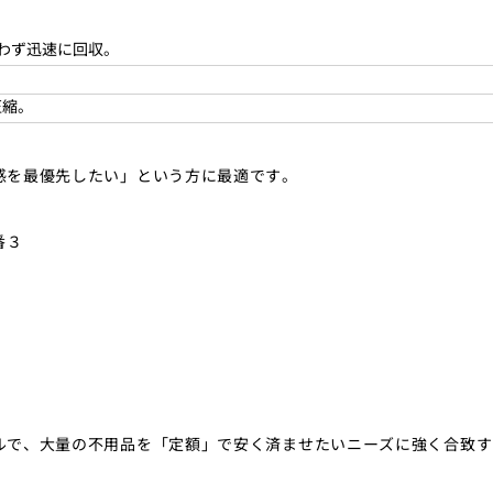
わず迅速に回収。
圧縮。
感を最優先したい」という方に最適です。
番３
ルで、大量の不用品を「定額」で安く済ませたいニーズに強く合致す