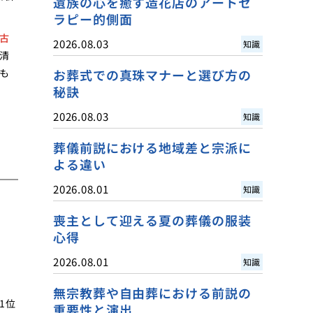
遺族の心を癒す造花店のアートセ
ラピー的側面
古
2026.08.03
知識
清
も
お葬式での真珠マナーと選び方の
秘訣
2026.08.03
知識
葬儀前説における地域差と宗派に
よる違い
2026.08.01
知識
喪主として迎える夏の葬儀の服装
心得
2026.08.01
知識
無宗教葬や自由葬における前説の
1位
重要性と演出