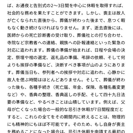
ば、お通夜と告別式の2〜3日間を中心に休暇を取得すれば、
社会的な務めを果たすことができます。しかし、喪主は故人
が亡くなられた直後から、葬儀が終わった後まで、息つく暇
もなく動き続けなければなりません。まず、逝去直後には、
医師からの死亡診断書の受け取り、葬儀社との打ち合わせ、
寺院など宗教者への連絡、親族への訃報連絡といった緊急の
対応に追われます。葬儀の準備が始まれば、日程や会場の決
定、祭壇や棺の選定、返礼品の準備、弔辞の依頼、そして何
よりも挨拶の準備など、決断すべき事項が山のようにありま
す。葬儀当日も、参列者への挨拶や対応に追われ、心静かに
故人を偲ぶ時間はほとんどありません。そして、葬儀が終わ
った後も、各種手続き（死亡届、年金、保険、各種名義変更
など）や、香典の整理、香典返しの手配、そして四十九日法
要の準備など、やるべきことは山積しています。例えば、父
母が亡くなった場合の一般的な忌引き休暇が7日間程度だと
すると、これらの全てをその期間内に終えることは、物理的
にも精神的にもほぼ不可能です。そのため、もし自身が喪主
を務めることになった場合は、忌引き休暇を申請する最初の