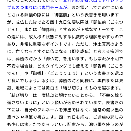
ブルのつまりには専門チームが
、まだ霊としてこの世にいる
とされる葬儀の際には「御霊前」という表書きを用います
が、成仏した後である四十九日法要以降は「御仏前（ごぶつ
ぜん）」または「御佛前」とするのが正式なマナーです。こ
の違いは、故人様の状態に対する仏教的な理解を示すもので
あり、非常に重要なポイントです。ただし、浄土真宗のよう
に、亡くなるとすぐに仏になる（即身成仏）と考える宗派で
は、葬儀の時から「御仏前」を用います。もし宗派が不明で
不安な場合は、どのタイミングでも使える「御香典（ごこう
でん）」や「御香料（ごこうりょう）」という表書きを選ぶ
と良いでしょう。水引は、葬儀の時と同様に、黒白または双
銀、地域によっては黄白の「結び切り」のものを選びます。
「結び切り」は一度結ぶと解けないことから、「不幸を繰り
返さないように」という願いが込められています。表書きの
下には、自分のフルネームを薄墨ではなく、通常の濃い墨の
筆ペンや毛筆で書きます。四十九日も経ち、ご遺族の悲しみ
も少しは癒えたであろうという配慮から、濃い墨を使うのが