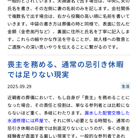
一般的とされています。夫婦連名で出す場合は、中央に夫の
氏名を書き、その左側に妻の名前のみを記します。会社関係
で複数名で出す場合は、右から役職の高い順に名前を書いて
いきます。中袋の書き方は葬儀の時と同様で、表面に包んだ
金額（金壱萬円など）、裏面に住所と氏名を丁寧に記入しま
す。これらの細やかな作法を守ることが、故人様への敬意と
ご遺族への深い思いやりを伝えることに繋がるのです。
喪主を務める、通常の忌引き休暇
では足りない現実
2025.09.29
生活
近親者の葬儀において、もし自身が「喪主」を務めることに
なった場合、その責任と役割は、単なる参列者とは比較にな
らないほど重く、多岐にわたります。
漏水した配管交換した
水道修理には芦屋で
、それに伴い必要となる時間も、通常の
忌引き休暇の日数では到底足りないというのが、多くの喪主
経験者が直面する厳しい現実です。一般的な参列者であれ