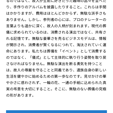
るのではなく、故人が生前に好きだった趣味の品々を並べた
り、手作りのアルバムを披露したりすること。これらは手間
はかかりますが、費用はほとんどかからず、無駄な派手さも
ありません。しかし、参列者の心には、プロのナレーターの
言葉よりも遥かに深く、故人の人柄が刻まれます。現代の葬
儀に求められているのは、消費される演出ではなく、共有さ
れる記憶です。無駄な豪華さを売るビジネスモデルは、情報
が開示され、消費者が賢くなるにつれて、淘汰されていく運
命にあります。私たちは葬儀を「イベント」として消費する
のではなく、「儀式」として主体的に執り行う姿勢を取り戻
さなければなりません。無駄な演出を断る勇気を持つこと
は、故人の尊厳を守ることと同義であり、遺族自身の新しい
生活を健やかに始めるための第一歩なのです。見せかけの華
やかさに惑わされず、一輪の花、一通の手紙に込められた真
実の弔意を大切にすること。そこに、無駄のない葬儀の究極
の形があります。