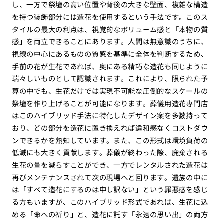
し、一方で祭壇の高い位置や背後の大きな壁面、複雑な構造
を持つ装飾部分には造花を使用するという手法です。このス
タイルの最大の利点は、視覚的なボリューム感と「本物の質
感」を両立できることにあります。人間は無意識のうちに、
視線の中心にあるものの質感を基準に全体を判断するため、
手前の花が生花であれば、奥にある精巧な造花も同じように
瑞々しいものとして認識されます。これにより、限られた予
算の中でも、生花だけでは実現不可能な圧倒的なスケールの
祭壇を作り上げることが可能になります。葬儀用造花専門店
はこのハイブリッド手法に特化したデザイン案を多数持って
おり、どの部分を造花に置き換えれば違和感なくコストダウ
ンできるかを熟知しています。また、この形式は環境負荷の
低減にも大きく貢献します。葬儀が終わった際、廃棄される
生花の量を減らすことができ、一方でレンタルされた造花は
再びメンテナンスされて次の現場へと回ります。遺族の中に
は「すべて造花にするのは申し訳ない」という罪悪感を感じ
る方もいますが、このハイブリッド形式であれば、生花に込
める「命への祈り」と、造花に託す「永遠の思い出」の両方