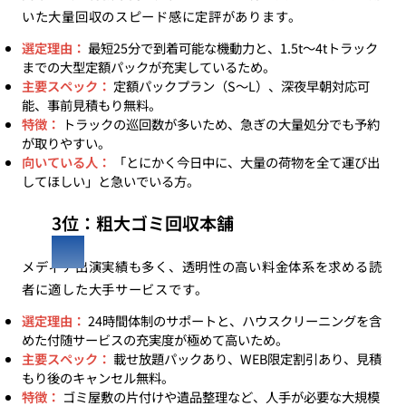
いた大量回収のスピード感に定評があります。
選定理由：
最短25分で到着可能な機動力と、1.5t〜4tトラック
までの大型定額パックが充実しているため。
主要スペック：
定額パックプラン（S〜L）、深夜早朝対応可
能、事前見積もり無料。
特徴：
トラックの巡回数が多いため、急ぎの大量処分でも予約
が取りやすい。
向いている人：
「とにかく今日中に、大量の荷物を全て運び出
してほしい」と急いでいる方。
3位：粗大ゴミ回収本舗
メディア出演実績も多く、透明性の高い料金体系を求める読
者に適した大手サービスです。
選定理由：
24時間体制のサポートと、ハウスクリーニングを含
めた付随サービスの充実度が極めて高いため。
主要スペック：
載せ放題パックあり、WEB限定割引あり、見積
もり後のキャンセル無料。
特徴：
ゴミ屋敷の片付けや遺品整理など、人手が必要な大規模