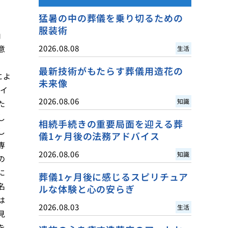
猛暑の中の葬儀を乗り切るための
服装術
」
2026.08.08
意
生活
最新技術がもたらす葬儀用造花の
によ
未来像
ライ
2026.08.06
知識
た
し
相続手続きの重要局面を迎える葬
し
儀1ヶ月後の法務アドバイス
専
2026.08.06
知識
の
に
葬儀1ヶ月後に感じるスピリチュア
名
ルな体験と心の安らぎ
は
2026.08.03
生活
見
を