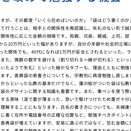
ですが、その都度「いくら包めばいいのか」「袋はどう書くのか
めて行うことは、相手との関係性を再認識し、失礼のない形で誠
、関係性に応じた金額の相場です。両親、兄弟、親戚、上司、部
から10万円といった幅がありますが、自分の年齢や社会的立場
った関係でも、40代になれば1万円が妥当とされるといった、
。また、偶数の数字を避ける（割り切れる＝縁が切れる）といっ
ていたようで失礼）といった細かなタブーも、理由とともに勉強
ります。香典袋の表書きについても、宗教別に再度勉強し直しま
後からといった仏教の基本だけでなく、蓮の絵がついた袋は仏教
、袋のデザインに関する知識も重要です。また、筆ペンを使う際
用する意味（涙で墨が薄まった、急いで駆けつけたため墨が十分
を理解することにもなります。氏名の書き方についても、夫婦連
側に書く住所や電話番号の正確な位置など、勉強すべきポイント
る香典袋が増えていますが、安易に選ぶのではなく、包む金額に
のです。香典の勉強をすることは、単にお金を渡すためのマナー