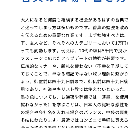
大人になると何度も経験する機会があるはずの香典
と迷ってしまう方は多いものです。香典の勉強を改
を伝えるための重要な作業です。まず勉強すべきは
下、友人など、それぞれのカテゴリーにおいて1万円
っても変動します。例えば、20代の頃は5千円で良か
フステージに応じたアップデートの勉強が必要です
伝統的なマナーや、新札を使わない（不幸を予期し
ておくことで、単なる暗記ではない深い理解に繋が
ょう。御霊前は四十九日前まで、御仏前は四十九日
用であり、神道やキリスト教では使えないといった
墨の色についても、お通夜や葬儀では「薄墨」を使
擦れなかった）を学ぶことは、日本人の繊細な感性
の場合や会社名を入れる場合のバランス、中袋の裏
多岐にわたります。最近ではコンビニで手軽に買え
合った格の袋を選ぶという知識も持っておきたいも