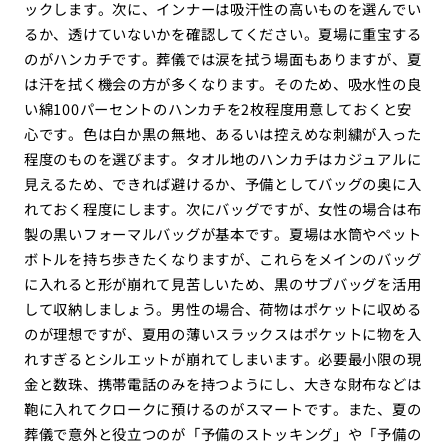
ックします。次に、インナーは吸汗性の高いものを選んでい
るか、透けていないかを確認してください。夏場に重宝する
のがハンカチです。葬儀では涙を拭う場面もありますが、夏
は汗を拭く機会の方が多くなります。そのため、吸水性の良
い綿100パーセントのハンカチを2枚程度用意しておくと安
心です。色は白か黒の無地、あるいは控えめな刺繍が入った
程度のものを選びます。タオル地のハンカチはカジュアルに
見えるため、できれば避けるか、予備としてバッグの奥に入
れておく程度にします。次にバッグですが、女性の場合は布
製の黒いフォーマルバッグが基本です。夏場は水筒やペット
ボトルを持ち歩きたくなりますが、これらをメインのバッグ
に入れると形が崩れて見苦しいため、黒のサブバッグを活用
して収納しましょう。男性の場合、荷物はポケットに収める
のが理想ですが、夏用の薄いスラックスはポケットに物を入
れすぎるとシルエットが崩れてしまいます。必要最小限の現
金と数珠、携帯電話のみを持つようにし、大きな財布などは
鞄に入れてクロークに預けるのがスマートです。また、夏の
葬儀で意外と役立つのが「予備のストッキング」や「予備の