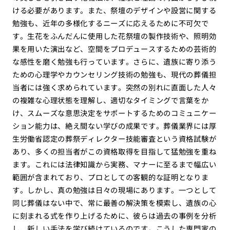
ける必要があります。また、祭壇のデザインや設営に関する
勉強も、近年の多様化するニーズに応えるために不可欠で
す。生花をふんだんに使用した花祭壇の製作技術や、照明効
果を用いた演出など、空間をプロデュースするための芸術的
な感性を磨く勉強も行っています。さらに、遺族に寄り添う
ための心理学やカウンセリング技術の勉強も、現代の葬儀担
当者には強く求められています。突然の別れに直面した人々
の複雑な心理状態を理解し、適切なタイミングで言葉をか
け、スムーズな意思決定をサポートするためのコミュニケー
ション能力は、絶え間ない学びの成果です。葬儀業界には厚
生労働省認定の葬祭ディレクター技能審査という資格試験が
あり、多くの担当者がこの資格取得を目指して猛勉強を重ね
ます。これには法律知識から実務、マナーに至るまで幅広い
範囲が含まれており、プロとしての客観的な証明となりま
す。しかし、真の勉強は日々の現場にあります。一つとして
同じ葬儀はない中で、常に最善の解決策を模索し、遺族の心
に刻まれる式を作り上げるために、彼らは過去の事例を分析
し、新しい手法を学び続けているのです。こうした専門家の