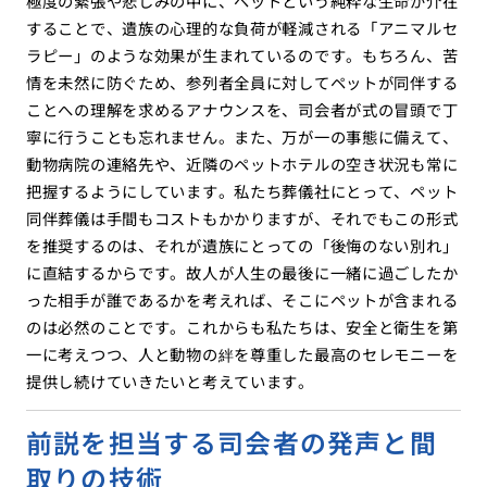
極度の緊張や悲しみの中に、ペットという純粋な生命が介在
することで、遺族の心理的な負荷が軽減される「アニマルセ
ラピー」のような効果が生まれているのです。もちろん、苦
情を未然に防ぐため、参列者全員に対してペットが同伴する
ことへの理解を求めるアナウンスを、司会者が式の冒頭で丁
寧に行うことも忘れません。また、万が一の事態に備えて、
動物病院の連絡先や、近隣のペットホテルの空き状況も常に
把握するようにしています。私たち葬儀社にとって、ペット
同伴葬儀は手間もコストもかかりますが、それでもこの形式
を推奨するのは、それが遺族にとっての「後悔のない別れ」
に直結するからです。故人が人生の最後に一緒に過ごしたか
った相手が誰であるかを考えれば、そこにペットが含まれる
のは必然のことです。これからも私たちは、安全と衛生を第
一に考えつつ、人と動物の絆を尊重した最高のセレモニーを
提供し続けていきたいと考えています。
前説を担当する司会者の発声と間
取りの技術