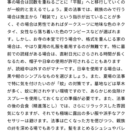
事の場合は回数を重ねるごとに「平服」へと移行していくの
が一般的と言えるでしょう。夏の法事では、親族のみで行う
場合は施主から「軽装で」という指示が出ていることが多
く、その場合は男性であればダークスーツに地味な色のネク
タイ、女性なら落ち着いた色のワンピースなどが選ばれま
す。しかし、お寺の本堂で行う場合や、格式を重んじる家の
場合は、やはり夏用の礼服を着用するのが無難です。特に墓
前での読経がある場合は、直射日光にさらされる時間が長く
なるため、帽子や日傘の使用が許可されることもあります
が、読経中は外すのがマナーです。日傘を使用する場合は、
黒や紺のシンプルなものを選びましょう。また、夏場の法事
で特に気を付けたいのが「蚊」の対策です。墓地などは草木
が多く、蚊に刺されやすい環境ですので、あらかじめ虫除け
スプレーを使用しておくなどの準備が必要です。また、法事
の後の会食（精進落とし）では、さらにリラックスした雰囲
気になりますが、それでも極端に露出の多い服や派手なアク
セサリーは避けます。法事は亡くなった方を偲びつつ、親族
の絆を深める場でもあります。髪をまとめるシュシュやバレ