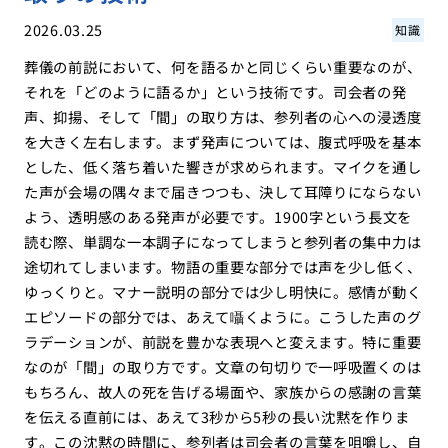
2026.03.25
知識
葬儀の前説において、何を語るかと同じくらい重要なのが、
それを「どのように語るか」という技術です。司会者の発
声、抑揚、そして「間」の取り方は、参列者の心への浸透度
を大きく左右します。まず発声については、腹式呼吸を基本
とした、低く落ち着いた響きが求められます。マイクを通し
た声が会場の隅々まで届きつつも、決して耳障りにならない
よう、透明感のある発声が必要です。1900字という長文を
読む際、単調な一本調子になってしまうと参列者の集中力は
途切れてしまいます。物語の重要な部分では声を少し低く、
ゆっくりと。マナー説明の部分では少し明快に。感情が動く
エピソードの部分では、あえて囁くように。こうした声のグ
ラデーションが、前説を豊かな表現へと変えます。特に重要
なのが「間」の取り方です。文章の句切りで一呼吸置くのは
もちろん、故人の死を告げる場面や、家族からの感謝の言葉
を伝える直前には、あえて3秒から5秒の長い沈黙を作りま
す。この沈黙の時間に、参列者は司会者の言葉を咀嚼し、自