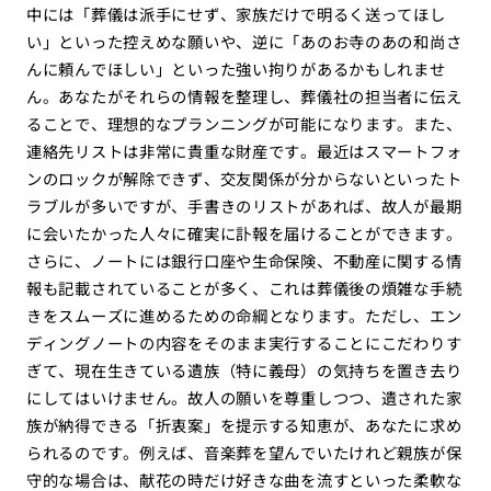
中には「葬儀は派手にせず、家族だけで明るく送ってほし
い」といった控えめな願いや、逆に「あのお寺のあの和尚さ
んに頼んでほしい」といった強い拘りがあるかもしれませ
ん。あなたがそれらの情報を整理し、葬儀社の担当者に伝え
ることで、理想的なプランニングが可能になります。また、
連絡先リストは非常に貴重な財産です。最近はスマートフォ
ンのロックが解除できず、交友関係が分からないといったト
ラブルが多いですが、手書きのリストがあれば、故人が最期
に会いたかった人々に確実に訃報を届けることができます。
さらに、ノートには銀行口座や生命保険、不動産に関する情
報も記載されていることが多く、これは葬儀後の煩雑な手続
きをスムーズに進めるための命綱となります。ただし、エン
ディングノートの内容をそのまま実行することにこだわりす
ぎて、現在生きている遺族（特に義母）の気持ちを置き去り
にしてはいけません。故人の願いを尊重しつつ、遺された家
族が納得できる「折衷案」を提示する知恵が、あなたに求め
られるのです。例えば、音楽葬を望んでいたけれど親族が保
守的な場合は、献花の時だけ好きな曲を流すといった柔軟な