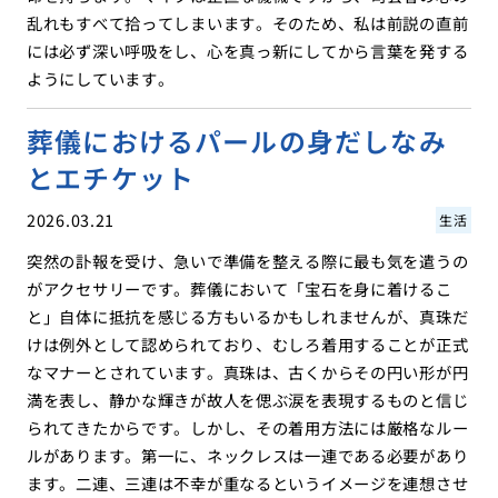
乱れもすべて拾ってしまいます。そのため、私は前説の直前
には必ず深い呼吸をし、心を真っ新にしてから言葉を発する
ようにしています。
葬儀におけるパールの身だしなみ
とエチケット
2026.03.21
生活
突然の訃報を受け、急いで準備を整える際に最も気を遣うの
がアクセサリーです。葬儀において「宝石を身に着けるこ
と」自体に抵抗を感じる方もいるかもしれませんが、真珠だ
けは例外として認められており、むしろ着用することが正式
なマナーとされています。真珠は、古くからその円い形が円
満を表し、静かな輝きが故人を偲ぶ涙を表現するものと信じ
られてきたからです。しかし、その着用方法には厳格なルー
ルがあります。第一に、ネックレスは一連である必要があり
ます。二連、三連は不幸が重なるというイメージを連想させ