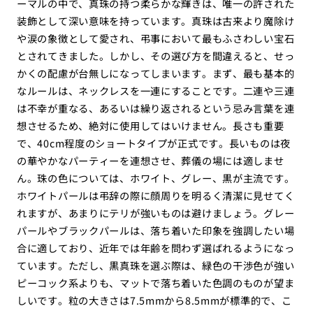
ーマルの中で、真珠の持つ柔らかな輝きは、唯一の許された
装飾として深い意味を持っています。真珠は古来より魔除け
や涙の象徴として愛され、弔事において最もふさわしい宝石
とされてきました。しかし、その選び方を間違えると、せっ
かくの配慮が台無しになってしまいます。まず、最も基本的
なルールは、ネックレスを一連にすることです。二連や三連
は不幸が重なる、あるいは繰り返されるという忌み言葉を連
想させるため、絶対に使用してはいけません。長さも重要
で、40cm程度のショートタイプが正式です。長いものは夜
の華やかなパーティーを連想させ、葬儀の場には適しませ
ん。珠の色については、ホワイト、グレー、黒が主流です。
ホワイトパールは弔辞の際に顔周りを明るく清潔に見せてく
れますが、あまりにテリが強いものは避けましょう。グレー
パールやブラックパールは、落ち着いた印象を強調したい場
合に適しており、近年では年齢を問わず選ばれるようになっ
ています。ただし、黒真珠を選ぶ際は、緑色の干渉色が強い
ピーコック系よりも、マットで落ち着いた色調のものが望ま
しいです。粒の大きさは7.5mmから8.5mmが標準的で、こ