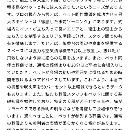
種多様なペットと共に故人を送りたいというニーズがありま
す。プロの視点から言えば、ペット同伴葬儀を成功させる最
大のポイントは「徹底した事前ゾーニング」にあります。式
場内にペットが立ち入って良いエリアと、衛生上の理由から
立ち入りを制限するエリアを明確に分け、スタッフ間での共
有を徹底します。たとえば、焼香台の周辺や食事を提供する
スペースには強力な空気清浄機を3台以上設置し、抜け毛が
飛散しないよう常に細心の注意を払います。また、ペット同
伴の葬儀では、通常の葬儀よりも30分ほど早めに会場入りし
ていただき、ペットが会場の匂いや雰囲気に慣れるための時
間を設けるようアドバイスしています。これにより、本番で
の興奮や吠え声を50パーセント以上軽減できるというデータ
もあります。また、私たち葬儀スタッフもペットに関する基
礎知識を勉強しており、特定の犬種が苦手とする音や、猫が
リラックスできる照明の明るさなどを考慮して会場作りを行
います。驚くべきことに、ペットが参列する葬儀では、通常
の葬儀よりも参列者の表情が柔らかくなる傾向があります。