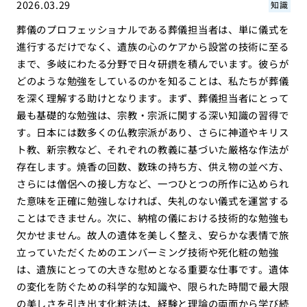
2026.03.29
知識
葬儀のプロフェッショナルである葬儀担当者は、単に儀式を
進行するだけでなく、遺族の心のケアから設営の技術に至る
まで、多岐にわたる分野で日々研鑽を積んでいます。彼らが
どのような勉強をしているのかを知ることは、私たちが葬儀
を深く理解する助けとなります。まず、葬儀担当者にとって
最も基礎的な勉強は、宗教・宗派に関する深い知識の習得で
す。日本には数多くの仏教宗派があり、さらに神道やキリス
ト教、新宗教など、それぞれの教義に基づいた厳格な作法が
存在します。焼香の回数、数珠の持ち方、供え物の並べ方、
さらには僧侶への接し方など、一つひとつの所作に込められ
た意味を正確に勉強しなければ、失礼のない儀式を運営する
ことはできません。次に、納棺の儀における技術的な勉強も
欠かせません。故人の遺体を美しく整え、安らかな表情で旅
立っていただくためのエンバーミング技術や死化粧の勉強
は、遺族にとっての大きな慰めとなる重要な仕事です。遺体
の変化を防ぐための科学的な知識や、限られた時間で最大限
の美しさを引き出す化粧法は、経験と理論の両面から学び続