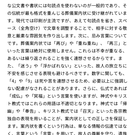
な公文書や書状には句読点を使わないのが一般的であり、そ
の伝統が最も格式を重んじる葬儀案内状に受け継がれていま
す。現代では印刷が主流ですが、あえて句読点を省き、スペ
ース（全角空け）で文章を調整することで、相手に対する敬
意と厳粛な雰囲気を作り出します。次に、忌み言葉について
です。葬儀案内状では「再び」や「重ね重ね」、「再三」と
いった言葉は絶対に使用しません。これらは不幸が重なる、
あるいは繰り返されることを強く連想させるからです。ま
た、「迷う」や「浮かばれない」といった、故人の旅立ちに
不安を感じさせる表現も避けるべきです。数字に関しても、
「4」や「9」は死や苦を連想させるため、必要以上に強調し
ない配慮がなされることがあります。さらに、仏式であれば
「成仏」や「冥福」という言葉を使いますが、神式やキリス
ト教式ではこれらの用語は不適切となります。神式では「帰
幽」や「奉告」、キリスト教式では「召天」といった各宗教
独自の表現を用いることが、案内状としての正しさを保証し
ます。案内状を書くという行為は、単なる情報の伝達ではな
く、言葉という「言霊」を用いて、故人の尊厳を守り、遺族