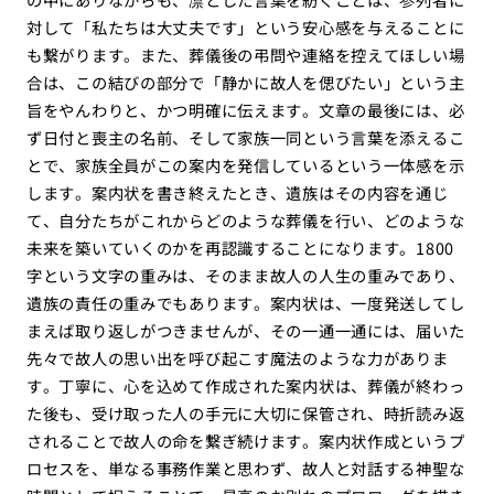
対して「私たちは大丈夫です」という安心感を与えることに
も繋がります。また、葬儀後の弔問や連絡を控えてほしい場
合は、この結びの部分で「静かに故人を偲びたい」という主
旨をやんわりと、かつ明確に伝えます。文章の最後には、必
ず日付と喪主の名前、そして家族一同という言葉を添えるこ
とで、家族全員がこの案内を発信しているという一体感を示
します。案内状を書き終えたとき、遺族はその内容を通じ
て、自分たちがこれからどのような葬儀を行い、どのような
未来を築いていくのかを再認識することになります。1800
字という文字の重みは、そのまま故人の人生の重みであり、
遺族の責任の重みでもあります。案内状は、一度発送してし
まえば取り返しがつきませんが、その一通一通には、届いた
先々で故人の思い出を呼び起こす魔法のような力がありま
す。丁寧に、心を込めて作成された案内状は、葬儀が終わっ
た後も、受け取った人の手元に大切に保管され、時折読み返
されることで故人の命を繋ぎ続けます。案内状作成というプ
ロセスを、単なる事務作業と思わず、故人と対話する神聖な