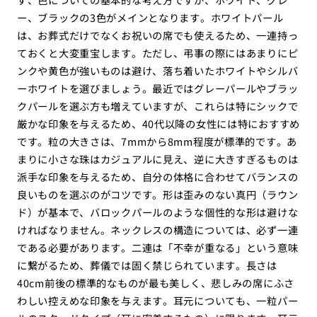
ー、ブラックの3色がメインとなります。ホワイトパール
は、お葬式だけでなくお祝いの席でも使えるため、一連持っ
ておくと大変重宝します。ただし、弔事の際にはあまりにピ
ンクや黄色が強いものは避け、落ち着いたホワイトやシルバ
ーホワイトを選びましょう。最近ではグレーパールやブラッ
クパールを選ぶ方も増えていますが、これらは特にシックで
厳かな印象を与えるため、40代以降の女性には特におすすめ
です。粒の大きさは、7mmから8mm程度が標準的です。あ
まりに小さな珠はカジュアルに見え、逆に大きすぎるものは
派手な印象を与えるため、自分の体格に合わせてバランスの
良いものを選ぶのがコツです。形は歪みのない真円（ラウン
ド）が基本で、バロックパールのような個性的な形は避けな
ければなりません。ネックレスの構造については、必ず一連
である必要があります。二連は「不幸が重なる」という意味
に繋がるため、葬儀では固く禁じられています。長さは
40cm前後の標準的なものが最も美しく、悲しみの席にふさ
わしい控えめな印象を与えます。耳元についても、一粒パー