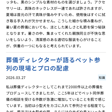
ッタも、黒のシンプルな素材のものを選びましょう。アクセ
サリーは、真珠のネックレスが一連であれば許されますが、
夏場は首元の汗で真珠が傷みやすいため、使用後はすぐに拭
き取る手入れが欠かせません。こうした細かな積み重ねが、
暑い夏の葬儀においても、凛とした美しさと礼節を保つ秘訣
となります。暑さの中、集まってくれた親族同士が不快な思
いをしないよう、清潔感のある適切な服装を心がけること
が、供養の一つにもなると考えられています。
葬儀ディレクターが語るペット参
列の現場とプロの配慮
2026.03.27
知識
私は葬儀ディレクターとしてこれまで2000件以上の葬儀を
プロデュースしてきましたが、ここ5年ほどでペット同伴葬
儀の相談を受ける件数が急激に増加していることを肌で感じ
ています。当初は小型犬をカゴに入れて参列させる程度でし
たが、最近では大型犬や猫、さらにはウサギや鳥といった多