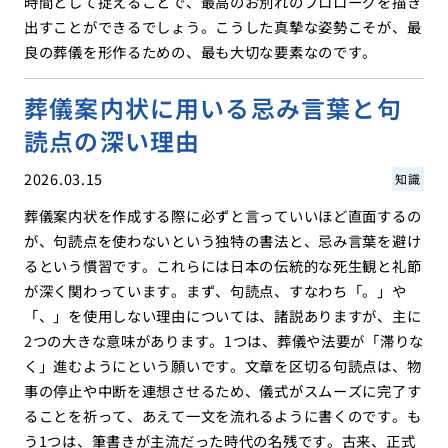
時間として捉えることで、最高のお別れのプロローグを描き
出すことができるでしょう。こうした真摯な姿勢こそが、最
良の葬儀を形作るための、最も大切な要素なのです。
葬儀案内状に用いる忌み言葉と句
読点の深い理由
2026.03.15
知識
葬儀案内状を作成する際に必ずと言っていいほど直面するの
が、句読点を使わないという独特の書法と、忌み言葉を避け
るという慣習です。これらには日本の伝統的な死生観と礼節
が深く関わっています。まず、句読点、すなわち「。」や
「、」を使用しない理由については、諸説ありますが、主に
2つの大きな意味があります。1つは、葬儀や法要が「滞りな
く」進むようにという願いです。文章を区切る句読点は、物
事の停止や中断を連想させるため、儀式がスムーズに完了す
ることを祈って、あえて一文を流れるように書くのです。も
う1つは、筆書きが主流だった時代の名残です。古来、正式