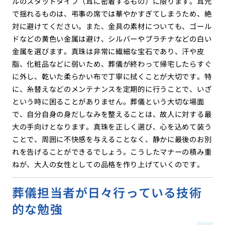
ルのスタッドタイプ（耳に密着するもの）に限ります。耳元
で揺れるものは、弔事の席では華やかすぎてしまうため、絶
対に避けてください。また、金具の素材についても、ゴール
ドなどの黄色い金属は避け、シルバーやプラチナなどの白い
金属を選びます。真珠は非常に繊細な宝石であり、汗や皮
脂、化粧品などに弱いため、葬儀が終わって帰宅したらすぐ
に外し、乾いた柔らかい布で丁寧に拭くことが大切です。特
に、糸替えなどのメンテナンスを定期的に行うことで、いざ
という時に困ることがありません。葬儀という大切な場面
で、自分自身の身だしなみを整えることは、故人に対する最
大の手向けとなります。真珠を正しく選び、心を込めて装う
ことで、周囲に不快感を与えることなく、静かに最後のお別
れを告げることができるでしょう。こうしたマナーの積み重
ねが、大人の女性としての品格を作り上げていくのです。
葬儀担当者が日々行っている技術
的な勉強