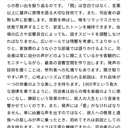
らの思い出を振り返るのです。「間」は空白ではなく、言葉
以上に雄弁に感情を語る大切な技術です。また、司会者の姿
勢も声に影響します。背筋を伸ばし、喉をリラックスさせた
状態で発声することで、安定したトーンを維持できます。会
場の広さや反響具合によっても、話すスピードを調整しなけ
ればなりません。広いホールでは残響を考慮してよりゆっく
りと、家族葬のような小さな部屋では語りかけるように。司
会者は常に自分の声がどのように聞こえているかを客観的に
モニターしながら、最高の音響空間を作り出します。発声の
技術を磨くことは、参列者への礼儀でもあります。聞き取り
やすい声で、心地よいリズムで語られる前説は、それ自体が
一つの供養のような美しさを持ちます。1900字という長大
な旋律を奏でるように、司会者は自らの喉を楽器のように使
いこなし、静寂という背景の中に、故人の人生という音楽を
響かせていくのです。また、発声には「愛」がなければなり
ません。単に綺麗な声を出すのではなく、故人への敬意と遺
族への慈しみが声に乗ったとき、初めてそれは前説としての
命を持ちます。マイクは正直な機械ですから、司会者の心の