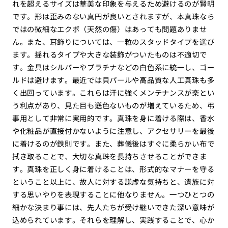
れを超えるサイズは華美な印象を与えるため避けるのが賢明
です。形は歪みのない真円が良いとされますが、本真珠なら
ではの微細なエクボ（天然の傷）はあっても問題ありませ
ん。また、耳飾りについては、一粒のスタッドタイプを選び
ます。揺れるタイプや大きな装飾がついたものは不適切で
す。金具はシルバーやプラチナなどの白色系に統一し、ゴー
ルドは避けます。最近では貝パールや高品質な人工真珠も多
く出回っています。これらは汗に強くメンテナンスが楽とい
う利点があり、見た目も遜色ないものが増えているため、弔
事用として非常に実用的です。真珠を身に着ける際は、香水
や化粧品が直接付かないように注意し、アクセサリーを最後
に着けるのが鉄則です。また、葬儀後はすぐに柔らかい布で
拭き取ることで、大切な真珠を長持ちさせることができま
す。真珠を正しく身に着けることは、形式的なマナーを守る
ということ以上に、故人に対する謙虚な気持ちと、遺族に対
する思いやりを表現することに他なりません。一つひとつの
細かな決まり事には、先人たちが受け継いできた深い意味が
込められています。それらを理解し、実践することで、心か