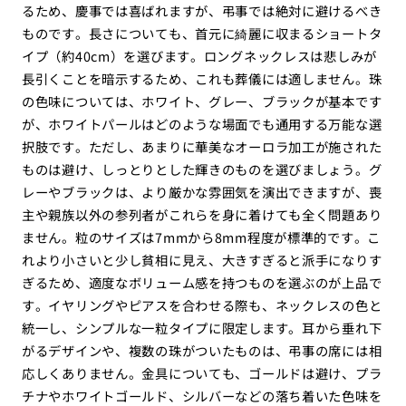
るため、慶事では喜ばれますが、弔事では絶対に避けるべき
ものです。長さについても、首元に綺麗に収まるショートタ
イプ（約40cm）を選びます。ロングネックレスは悲しみが
長引くことを暗示するため、これも葬儀には適しません。珠
の色味については、ホワイト、グレー、ブラックが基本です
が、ホワイトパールはどのような場面でも通用する万能な選
択肢です。ただし、あまりに華美なオーロラ加工が施された
ものは避け、しっとりとした輝きのものを選びましょう。グ
レーやブラックは、より厳かな雰囲気を演出できますが、喪
主や親族以外の参列者がこれらを身に着けても全く問題あり
ません。粒のサイズは7mmから8mm程度が標準的です。こ
れより小さいと少し貧相に見え、大きすぎると派手になりす
ぎるため、適度なボリューム感を持つものを選ぶのが上品で
す。イヤリングやピアスを合わせる際も、ネックレスの色と
統一し、シンプルな一粒タイプに限定します。耳から垂れ下
がるデザインや、複数の珠がついたものは、弔事の席には相
応しくありません。金具についても、ゴールドは避け、プラ
チナやホワイトゴールド、シルバーなどの落ち着いた色味を