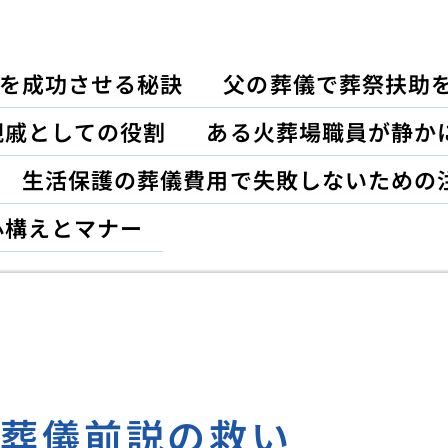
を成功させる秘訣
父の葬儀で葬祭扶助
親戚としての役割
ある火葬場職員が静か
生活保護の葬儀費用で失敗しないための
心構えとマナー
た葬儀前説の救い