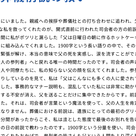
中にいました。親戚への挨拶や葬儀社との打ち合わせに追われ、
な私を救ってくれたのが、開式直前に行われた司会者の方の前
時間に私がポツリと漏らした「父は日曜日の朝に作るホットケー
に組み込んでくれました。1900字という長い語りの中で、その
た緊張が解け、本当の意味で父の死を実感し、涙を流すことがで
一人の参列者」へと戻れる唯一の時間だったのです。司会者の声
友人や同僚たちに、私の知らない父の顔を伝えてくれました。参
だりしているのを見て、私は「父はこんなにも多くの人に愛され
ました。事務的なマナー説明も、混乱していた私には非常に助か
対する不安が消え、父を送ることだけに集中できたからです。前
した。それは、司会者が言葉という魔法を使って、父の人生を肯
他なりません。葬儀における前説は、遺族にとっての最初のグリ
数分間があったからこそ、私は凛とした態度で最後のお別れを告
の日の前説で教わったのです。1900字という分量を使い、司会
いでくれたおかげで、参列者の皆さんも父という人間をより深く