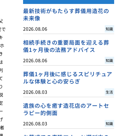
最新技術がもたらす葬儀用造花の
未来像
父
2026.08.06
説で
知識
キ
相続手続きの重要局面を迎える葬
ホ
儀1ヶ月後の法務アドバイス
き
2026.08.06
知識
は
列
葬儀1ヶ月後に感じるスピリチュア
て
ルな体験と心の安らぎ
り
2026.08.03
生活
説
定
遺族の心を癒す造花店のアートセ
ー
ラピー的側面
げ
2026.08.03
知識
者
理