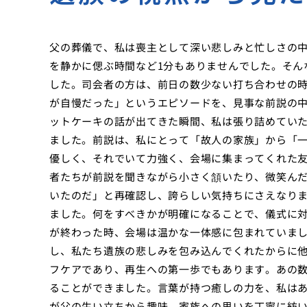
父の葬儀で、私は喪主として深い悲しみと忙しさの
を静かに偲ぶ時間など1分もありませんでした。そん
した。司会者の方は、前日の数少ない打ち合わせの
が自慢だった」というエピソードを、見事な前説の中
ットケーキの話が出てきた瞬間、私は張り詰めてい
ました。前説は、私にとって「故人の家族」から「
優しく、それでいて力強く、会場に集まってくれた
者たちが前説を聞きながら小さく頷いたり、微笑ん
いたのだ」と再確認し、誇らしい気持ちにさえなり
ました。何をすべきかが明確になることで、儀式に
が終わった時、会場は温かな一体感に包まれていま
し、私たち遺族の悲しみを包み込んでくれたからに
フケアであり、再生への第一歩でもあります。あの
ることができました。言葉が持つ癒しの力を、私はあ
が父の生い立ちから趣味、家族への思いを丁寧に紡